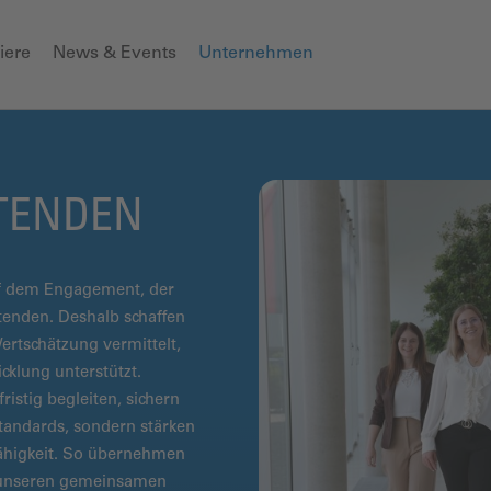
iere
News & Events
Unternehmen
ITENDEN
uf dem Engagement, der
tenden. Deshalb schaffen
Wertschätzung vermittelt,
cklung unterstützt.
istig begleiten, sichern
standards, sondern stärken
ähigkeit. So übernehmen
r unseren gemeinsamen