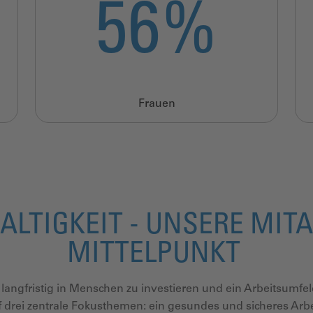
60
%
Frauen
ALTIGKEIT - UNSERE MIT
MITTELPUNKT
 langfristig in Menschen zu investieren und ein Arbeitsumfeld
f drei zentrale Fokusthemen: ein gesundes und sicheres Arbe