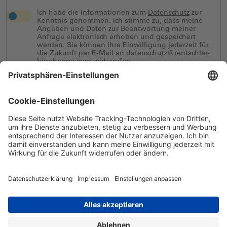
Ich habe die Informationen zum
Datenschutz
zur
Kenntnis genommen. Ich stimme zu, dass meine
Angaben und Daten zur Beantwortung meiner
Anfrage elektronisch erhoben und gespeichert
werden. Sie können Ihre Einwilligung jederzeit für
die Zukunft per E-Mail an
datenschutz@rentschler-
biopharma.com
widerrufen.
ABSCHICKEN
Biopharmaceuticals
Legal und Compliance
News & Events