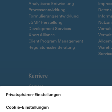
Analytische Entwicklung
Impre
Prozessentwicklung
Datens
Formulierungsentwicklung
Informa
cGMP Herstellung
Nutzun
Development Services
Verhal
Xpert Alliance
Verhalt
Client Program Management
Allgem
Regulatorische Beratung
Wareho
Servic
Karriere
Karriere
Auszubildende / Schüler
Studierende
Fach- und Führungskräfte