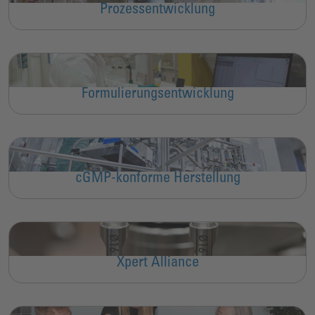
Prozessentwicklung
Formulierungsentwicklung
cGMP-konforme Herstellung
Xpert Alliance