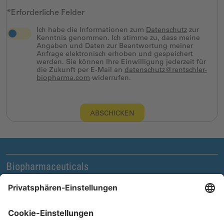
*Erforderliche Felder
Ich habe die Informationen zum
Datenschutz
zur
Kenntnis genommen. Ich stimme zu, dass meine
Angaben und Daten zur Beantwortung meiner
Anfrage elektronisch erhoben und gespeichert
werden. Sie können Ihre Einwilligung jederzeit für
die Zukunft per E-Mail an
datenschutz@rentschler-
biopharma.com
widerrufen.
ABSCHICKEN
Biopharmaceuticals
Legal und Compliance
News & Events