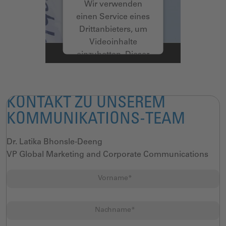
Wir verwenden
einen Service eines
Drittanbieters, um
Videoinhalte
einzubetten. Dieser
Service kann Daten
zu Ihren Aktivitäten
sammeln. Bitte
KONTAKT ZU UNSEREM
lesen Sie die Details
KOMMUNIKATIONS-TEAM
durch und stimmen
Sie der Nutzung
Dr. Latika Bhonsle-Deeng
des Service zu, um
VP Global Marketing and Corporate Communications
dieses Video
anzusehen.
Mehr Informationen
Akzeptieren