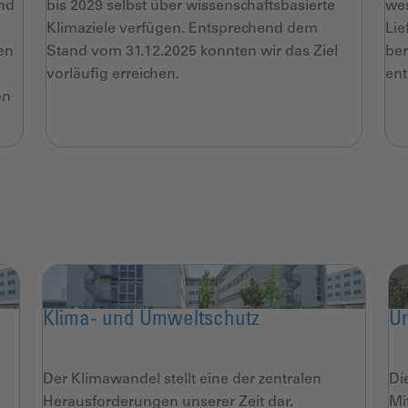
nd
bis 2029 selbst über
wissenschaftsbasierte
wes
Klimaziele verfügen.
Entsprechend dem
Lie
en
Stand vom 31.12.2025
konnten wir das Ziel
ber
vorläufig erreichen.
en
en
Klima- und Umweltschutz
Un
Der Klimawandel stellt eine der zentralen
Di
Herausforderungen unserer Zeit dar.
Mi