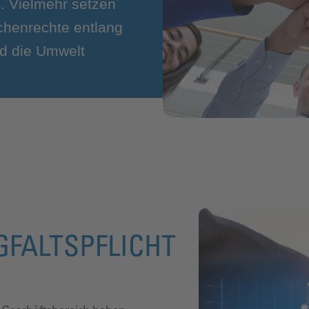
. Vielmehr setzen
chenrechte entlang
nd die Umwelt
GFALTSPFLICHT