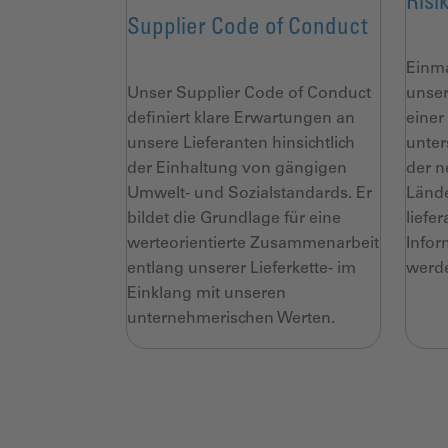
Risi
Supplier Code of Conduct
Einma
Unser Supplier Code of Conduct
unser
definiert klare Erwartungen an
einer
unsere Lieferanten hinsichtlich
unter
der Einhaltung von gängigen
der n
Umwelt- und Sozialstandards. Er
Lände
bildet die Grundlage für eine
liefe
werteorientierte Zusammenarbeit
Infor
entlang unserer Lieferkette- im
werd
Einklang mit unseren
unternehmerischen Werten.