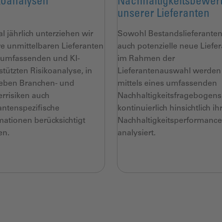
koanalysen
Nachhaltigkeitsbewer
unserer Lieferanten
l jährlich unterziehen wir
Sowohl Bestandslieferanten
e unmittelbaren Lieferanten
auch potenzielle neue Liefe
 umfassenden und KI-
im Rahmen der
stützten Risikoanalyse, in
Lieferantenauswahl werden
eben Branchen- und
mittels eines umfassenden
rrisiken auch
Nachhaltigkeitsfragebogens
rantenspezifische
kontinuierlich hinsichtlich ih
mationen berücksichtigt
Nachhaltigkeitsperformance
en.
analysiert.