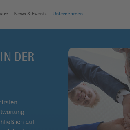
iere
News & Events
Unternehmen
IN DER
ntralen
twortung
hließlich auf