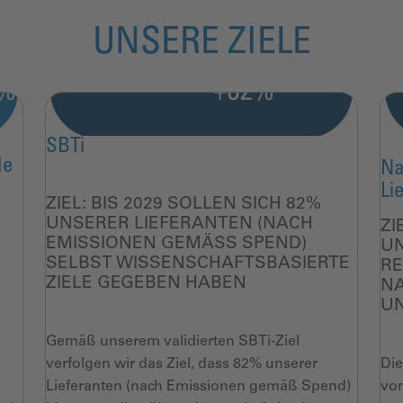
UNSERE ZIELE
SBTi
de
Na
Li
ZIEL:
BIS 2029 SOLLEN SICH 82%
UNSERER
LIEFERANTEN (NACH
ZI
EMISSIONEN GEMÄSS
SPEND
)
U
SELBST WISSENSCHAFTSBASIERTE
RE
ZIELE GEGEBEN HABEN
N
U
Gemäß unserem validierten
SBTi
-Ziel
verfolgen
wir das Ziel, dass 82% unserer
Die
Lieferanten (nach
Emissionen gemäß
Spend
)
von